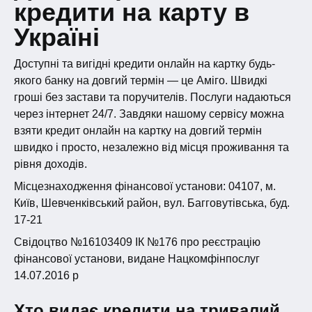
кредити на карту в
здійснити платіж з вашого рахунку їм не вдасться.
Щоб захистити свої дані від третіх осіб, нікому не
Україні
передавай логін і пароль від особистого кабінету
Аміго.
Доступні та вигідні кредити онлайн на картку будь-
якого банку на довгий термін — це Аміго. Швидкі
гроші без застави та поручителів. Послуги надаються
через інтернет 24/7. Завдяки нашому сервісу можна
взяти кредит онлайн на картку на довгий термін
швидко і просто, незалежно від місця проживання та
рівня доходів.
Місцезнаходження фінансової установи: 04107, м.
Київ, Шевченківський район, вул. Багговутівська, буд.
17-21
Свідоцтво №16103409 ІК №176 про реєстрацію
фінансової установи, видане Нацкомфінпослуг
14.07.2016 р
Хто видає кредити на тривалий