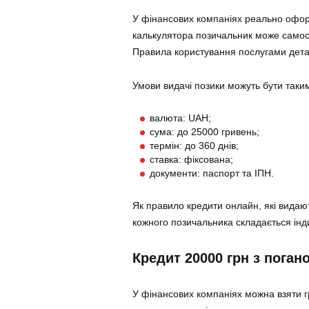
У фінансових компаніях реально оформ
калькулятора позичальник може самості
Правила користування послугами детал
Умови видачі позики можуть бути таки
валюта: UAH;
сума: до 25000 гривень;
термін: до 360 днів;
ставка: фіксована;
документи: паспорт та ІПН.
Як правило кредити онлайн, які видаю
кожного позичальника складається інд
Кредит 20000 грн з пога
У фінансових компаніях можна взяти гр