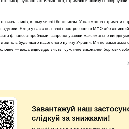
в інших фінустановах. Більш того, отримавши позику і повернувши
м позичальників, в тому числі і боржникам. У нас можна отримати в 
для відмови. Якщо у вас є незначні прострочення в МФО або активни
шити фінансові проблеми, запропонувавши максимально вигідні ум
и житель будь-якого населеного пункту України. Ми не вимагаємо ст
 головне — ваша відповідальність і сумлінне виконання боргових зоб
2
Завантажуй наш застосуно
слідкуй за знижками!