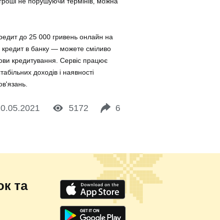
 гроші не порушуючи термінів, можна
кредит до 25 000 гривень онлайн на
й кредит в банку — можете сміливо
ови кредитування. Сервіс працює
абільних доходів і наявності
ов'язань.
0.05.2021
5172
6
к та