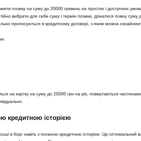
ити позику на суму до 20000 гривень на простих і доступних умов
йно вибрати для себе суму і термін позики, дізнатися повну суму 
ьно прописуються в кредитному договорі, з яким можна ознайомити
ми:
ться на картку на суму до 25000 грн на рік, повертаються частинам
ивідуально.
ною кредитною історією
оші в борг навіть з поганою кредитною історією. Це оптимальний ва