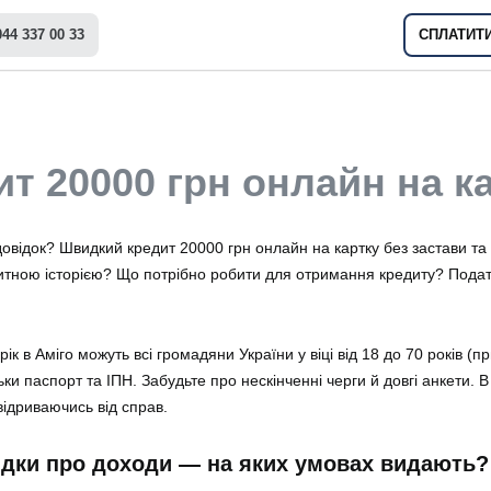
044 337 00 33
СПЛАТИТ
ит 20000 грн онлайн на к
 довідок? Швидкий кредит 20000 грн онлайн на картку без застави та 
итною історією? Що потрібно робити для отримання кредиту? Подати 
к в Аміго можуть всі громадяни України у віці від 18 до 70 років
(пр
льки паспорт та ІПН. Забудьте про нескінченні черги й довгі анкет
відриваючись від справ.
відки про доходи — на яких умовах видають?