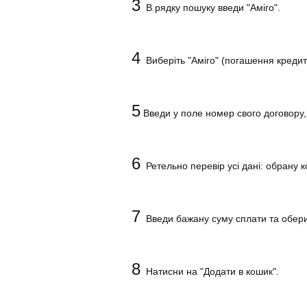
3
В рядку пошуку введи "Аміго".
4
Виберіть "Аміго" (погашення кредиті
5
Введи у поле номер свого договору, 
6
Ретельно перевір усі дані: обрану к
7
Введи бажану суму сплати та обер
8
Натисни на "Додати в кошик".