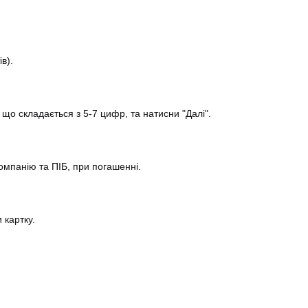
в).
що складається з 5-7 цифр, та натисни "Далі".
омпанію та ПІБ, при погашенні.
и картку.