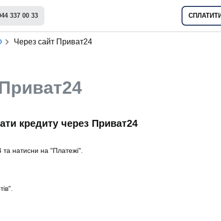
044 337 00 33
СПЛАТИТ
o
Через сайт Приват24
 Приват24
лати кредиту через Приват24
 та натисни на "Платежі".
ів".