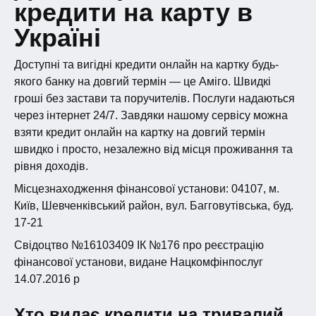
кредити на карту в
здійснити платіж з вашого рахунку їм не вдасться.
Щоб захистити свої дані від третіх осіб, нікому не
Україні
передавай логін і пароль від особистого кабінету
Аміго.
Доступні та вигідні кредити онлайн на картку будь-
якого банку на довгий термін — це Аміго. Швидкі
гроші без застави та поручителів. Послуги надаються
через інтернет 24/7. Завдяки нашому сервісу можна
взяти кредит онлайн на картку на довгий термін
швидко і просто, незалежно від місця проживання та
рівня доходів.
Місцезнаходження фінансової установи: 04107, м.
Київ, Шевченківський район, вул. Багговутівська, буд.
17-21
Свідоцтво №16103409 ІК №176 про реєстрацію
фінансової установи, видане Нацкомфінпослуг
14.07.2016 р
Хто видає кредити на тривалий